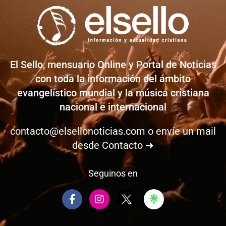
El Sello, mensuario Online y Portal de Noticias
con toda la información del ámbito
evangelístico mundial y la música cristiana
nacional e internacional
contacto@elsellonoticias.com
o envíe un mail
desde
Contacto ➜
Seguinos en
F
I
a
n
c
s
e
t