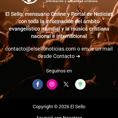
El Sello, mensuario Online y Portal de Noticias
con toda la información del ámbito
evangelístico mundial y la música cristiana
nacional e internacional
contacto@elsellonoticias.com
o envíe un mail
desde
Contacto ➜
Seguinos en
F
I
a
n
c
s
e
t
b
a
Copyright © 2026 El Sello
o
g
o
r
Anunciá con Nosotros