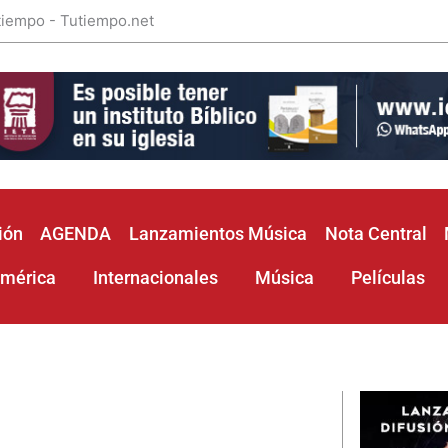
 tiempo - Tutiempo.net
ión
AGENDA
Lanzamientos Música
Nota Central
américa
Internacionales
Música
Películas