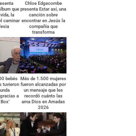
esenta
Chloe Edgecombe
álbum que
presenta Estar así, una
vida, la
canción sobre
el caminar
encontrar en Jesús la
lesia
compañía que
transforma
00 bebés
Más de 1.500 mujeres
 tuvieron
fueron alcanzadas por
gunda
un mensaje que les
gracias a
recordó cuánto las
 Box’
ama Dios en Amadas
2026