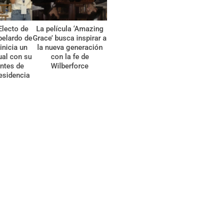
Electo de
La película ‘Amazing
belardo de
Grace’ busca inspirar a
 inicia un
la nueva generación
tual con su
con la fe de
ntes de
Wilberforce
esidencia