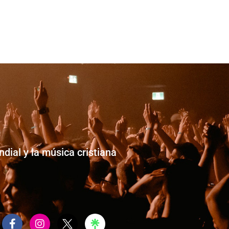
dial y la música cristiana
F
I
a
n