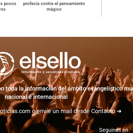
os pocos
profecía contra el pensamiento
ros
mágico
on toda la información del ámbito evangelístico mun
nacional e internacional
oticias.com
o envíe un mail desde
Contacto ➜
Seguinos en