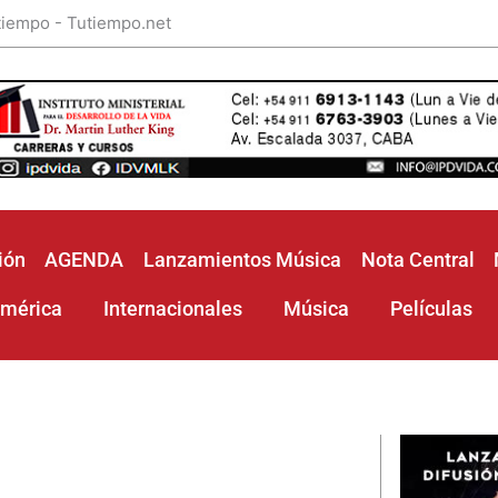
 tiempo - Tutiempo.net
ión
AGENDA
Lanzamientos Música
Nota Central
américa
Internacionales
Música
Películas