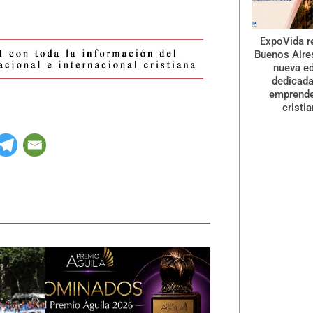
ExpoVida r
Buenos Aire
nueva ed
dedicada
emprend
cristi