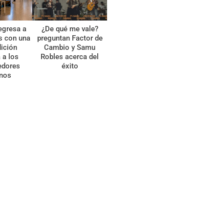
egresa a
¿De qué me vale?
s con una
preguntan Factor de
ición
Cambio y Samu
 a los
Robles acerca del
edores
éxito
anos