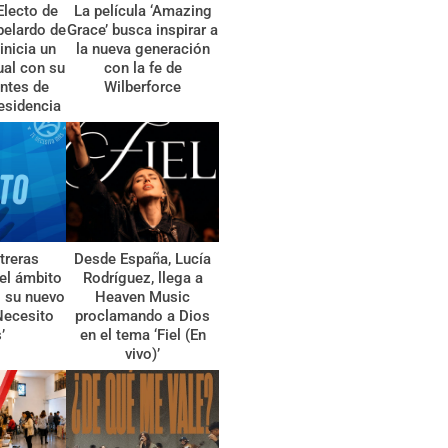
Electo de
La película ‘Amazing
belardo de
Grace’ busca inspirar a
 inicia un
la nueva generación
tual con su
con la fe de
ntes de
Wilberforce
esidencia
treras
Desde España, Lucía
el ámbito
Rodríguez, llega a
l su nuevo
Heaven Music
Necesito
proclamando a Dios
’
en el tema ‘Fiel (En
vivo)’