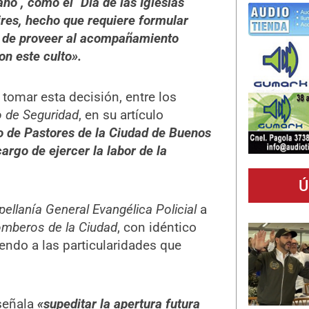
año , como el ´Día de las Iglesias
res, hecho que requiere formular
fin de proveer al acompañamiento
on este culto».
 tomar esta decisión, entre los
o de Seguridad
, en su artículo
jo de Pastores de la Ciudad de Buenos
argo de ejercer la labor de la
Ú
ellanía General Evangélica Policial
a
mberos de la Ciudad
, con idéntico
endo a las particularidades que
 señala
«supeditar la apertura futura