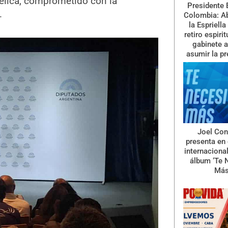
élica, comprometido con la
Presidente 
.
Colombia: A
la Espriella
retiro espiri
gabinete a
asumir la pr
Joel Con
presenta en 
internaciona
álbum ‘Te 
Más