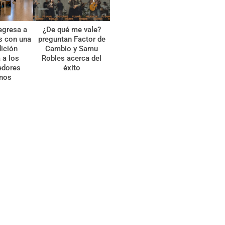
egresa a
¿De qué me vale?
s con una
preguntan Factor de
ición
Cambio y Samu
 a los
Robles acerca del
edores
éxito
anos