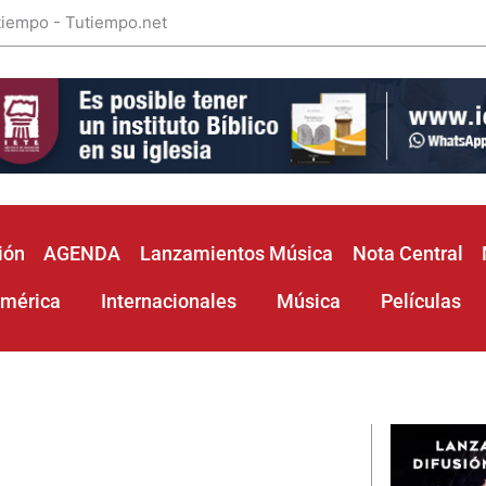
 tiempo - Tutiempo.net
ión
AGENDA
Lanzamientos Música
Nota Central
américa
Internacionales
Música
Películas