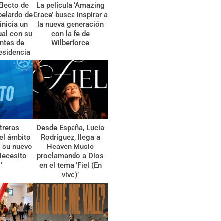
Electo de
La película ‘Amazing
belardo de
Grace’ busca inspirar a
 inicia un
la nueva generación
tual con su
con la fe de
ntes de
Wilberforce
esidencia
treras
Desde España, Lucía
el ámbito
Rodríguez, llega a
l su nuevo
Heaven Music
Necesito
proclamando a Dios
’
en el tema ‘Fiel (En
vivo)’