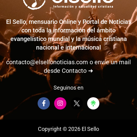
El Sello, mensuario Online y Portal de Noticias
con toda la información del ámbito
evangelístico mundial y la música cristiana
nacional e internacional
contacto@elsellonoticias.com
o envíe un mail
desde
Contacto ➜
Seguinos en
F
I
a
n
c
s
e
t
b
a
Copyright © 2026 El Sello
o
g
o
r