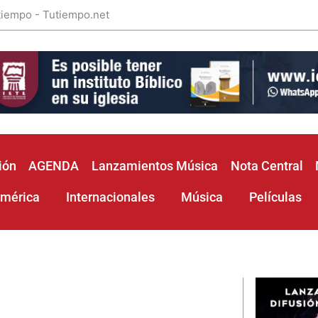
 tiempo - Tutiempo.net
ión
AGENDA
Lanzamientos Música
Nota Central
américa
Internacionales
Música
Películas