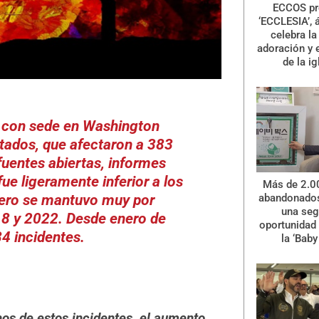
ECCOS pr
‘ECCLESIA’, 
celebra la 
adoración y 
de la ig
a con sede en Washington
tados, que afectaron a 383
uentes abiertas, informes
 fue ligeramente inferior a los
Más de 2.0
pero se mantuvo muy por
abandonados
una se
18 y 2022. Desde enero de
oportunidad 
4 incidentes.
la ‘Baby
s de estos incidentes, el aumento