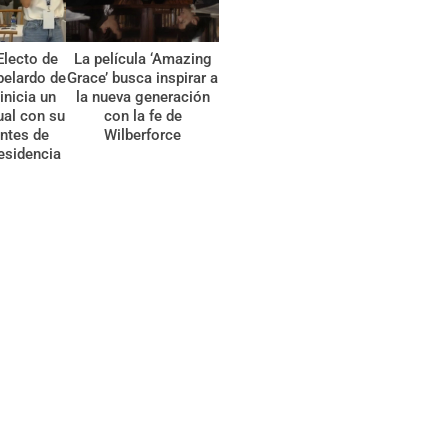
Electo de
La película ‘Amazing
belardo de
Grace’ busca inspirar a
 inicia un
la nueva generación
tual con su
con la fe de
ntes de
Wilberforce
esidencia