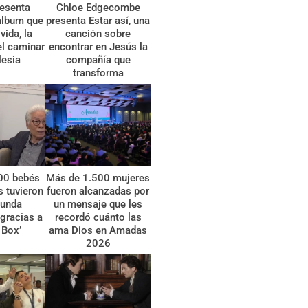
esenta
Chloe Edgecombe
álbum que
presenta Estar así, una
vida, la
canción sobre
el caminar
encontrar en Jesús la
lesia
compañía que
transforma
00 bebés
Más de 1.500 mujeres
 tuvieron
fueron alcanzadas por
gunda
un mensaje que les
gracias a
recordó cuánto las
 Box’
ama Dios en Amadas
2026