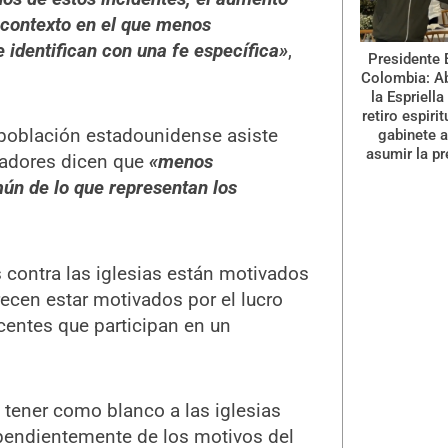
n contexto en el que menos
e identifican con una fe específica»
,
Presidente 
Colombia: A
la Espriella
retiro espiri
 población estadounidense asiste
gabinete a
asumir la pr
igadores dicen que
«menos
n de lo que representan los
 contra las iglesias están motivados
recen estar motivados por el lucro
centes que participan en un
 tener como blanco a las iglesias
pendientemente de los motivos del