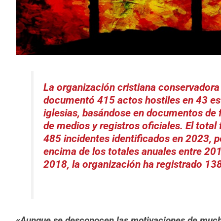
La organización cristiana conservador
documentó 415 actos hostiles en 43 es
iglesias, basándose en documentos de f
de medios y registros oficiales.
El total
485 incidentes identificados en 2023, 
encima de los totales anuales entre 20
2018, la organización ha registrado 138
«Aunque se desconocen las motivaciones de mucho