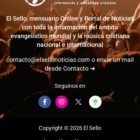
El Sello, mensuario Online y Portal de Noticias
con toda la información del ámbito
evangelístico mundial y la música cristiana
nacional e internacional
contacto@elsellonoticias.com
o envíe un mail
desde
Contacto ➜
Seguinos en
F
I
a
n
c
s
e
t
b
a
Copyright © 2026 El Sello
o
g
o
r