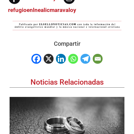
refugioenlnealicmaravaloy
Compartir
Noticias Relacionadas