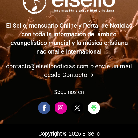
El Sello, mensuario Online y Portal de Noticias
con toda la información del ámbito
evangelístico mundial y la música cristiana
nacional e internacional
contacto@elsellonoticias.com
o envíe un mail
desde
Contacto ➜
Seguinos en
F
I
a
n
c
s
e
t
b
a
Copyright © 2026 El Sello
o
g