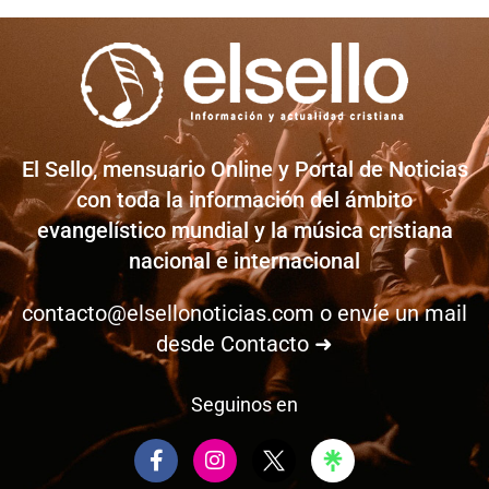
El Sello, mensuario Online y Portal de Noticias
con toda la información del ámbito
evangelístico mundial y la música cristiana
nacional e internacional
contacto@elsellonoticias.com
o envíe un mail
desde
Contacto ➜
Seguinos en
F
I
a
n