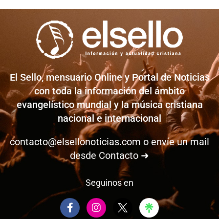
El Sello, mensuario Online y Portal de Noticias
con toda la información del ámbito
evangelístico mundial y la música cristiana
nacional e internacional
contacto@elsellonoticias.com
o envíe un mail
desde
Contacto ➜
Seguinos en
F
I
a
n