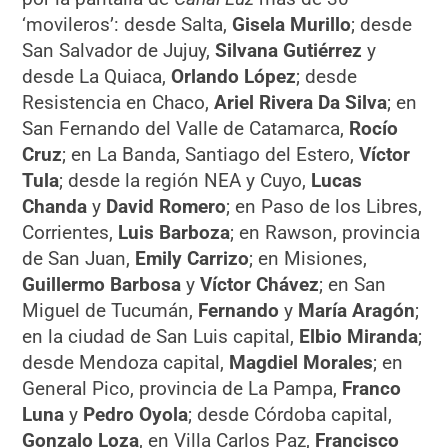
‘movileros’: desde Salta,
Gisela Murillo
; desde
San Salvador de Jujuy,
Silvana Gutiérrez
y
desde La Quiaca,
Orlando López
; desde
Resistencia en Chaco,
Ariel Rivera Da Silva
; en
San Fernando del Valle de Catamarca,
Rocío
Cruz
; en La Banda, Santiago del Estero,
Víctor
Tula
; desde la región NEA y Cuyo,
Lucas
Chanda
y
David Romero
; en Paso de los Libres,
Corrientes,
Luis Barboza
; en Rawson, provincia
de San Juan,
Emily Carrizo
; en Misiones,
Guillermo Barbosa
y
Víctor Chávez
; en San
Miguel de Tucumán,
Fernando
y
María Aragón
;
en la ciudad de San Luis capital,
Elbio Miranda
;
desde Mendoza capital,
Magdiel Morales
; en
General Pico, provincia de La Pampa,
Franco
Luna
y
Pedro Oyola
; desde Córdoba capital,
Gonzalo Loza
, en Villa Carlos Paz,
Francisco