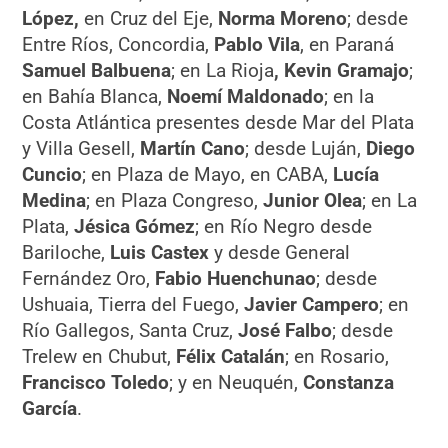
López,
en Cruz del Eje,
Norma Moreno
; desde
Entre Ríos, Concordia,
Pablo Vila
, en Paraná
Samuel Balbuena
; en La Rioja
, Kevin Gramajo
;
en Bahía Blanca,
Noemí Maldonado
; en la
Costa Atlántica presentes desde Mar del Plata
y Villa Gesell,
Martín Cano
; desde Luján,
Diego
Cuncio
; en Plaza de Mayo, en CABA,
Lucía
Medina
; en Plaza Congreso,
Junior Olea
; en La
Plata,
Jésica Gómez
; en Río Negro desde
Bariloche,
Luis Castex
y desde General
Fernández Oro,
Fabio Huenchunao
; desde
Ushuaia, Tierra del Fuego,
Javier Campero
; en
Río Gallegos, Santa Cruz,
José Falbo
; desde
Trelew en Chubut,
Félix Catalán
; en Rosario,
Francisco Toledo
; y en Neuquén,
Constanza
García
.