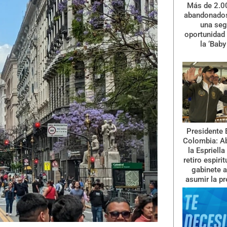
Más de 2.0
abandonados
una se
oportunidad 
la ‘Baby
Presidente 
Colombia: A
la Espriella
retiro espiri
gabinete a
asumir la pr