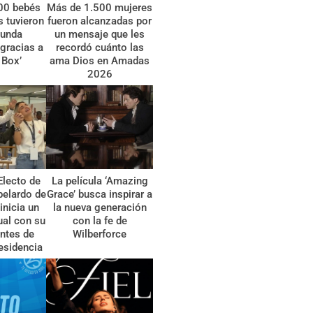
00 bebés
Más de 1.500 mujeres
 tuvieron
fueron alcanzadas por
gunda
un mensaje que les
gracias a
recordó cuánto las
 Box’
ama Dios en Amadas
2026
Electo de
La película ‘Amazing
belardo de
Grace’ busca inspirar a
 inicia un
la nueva generación
tual con su
con la fe de
ntes de
Wilberforce
esidencia