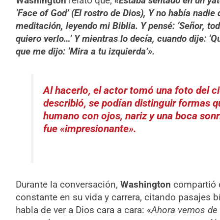
Washington
relató que,
«Estaba sentado en un ya
‘Face of God’ (El rostro de Dios), Y no había nadie
meditación, leyendo mi Biblia. Y pensé: ‘Señor, to
quiero verlo…’ Y mientras lo decía, cuando dije: ‘Q
que me dijo: ‘Mira a tu izquierda’».
Al hacerlo, el actor tomó una foto del ci
describió, se podían distinguir formas 
humano con ojos, nariz y una boca sonr
fue «impresionante».
Durante la conversación,
Washington
compartió q
constante en su vida y carrera, citando pasajes 
habla de ver a Dios cara a cara: «
Ahora vemos de 