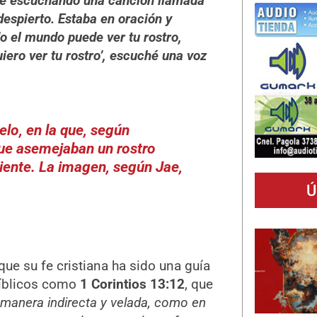
te escuchando una canción llamada
 despierto. Estaba en oración y
do el mundo puede ver tu rostro,
uiero ver tu rostro’, escuché una voz
elo, en la que, según
que asemejaban un rostro
iente. La imagen, según Jae,
Ú
ue su fe cristiana ha sido una guía
bíblicos como
1 Corintios 13:12
, que
manera indirecta y velada, como en