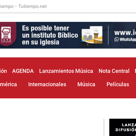
 tiempo - Tutiempo.net
ión
AGENDA
Lanzamientos Música
Nota Central
américa
Internacionales
Música
Películas