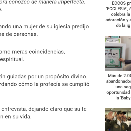
hora conozco de manera imperfecta,
ECCOS pr
»
.
‘ECCLESIA’, 
celebra la 
adoración y 
de la ig
ndo una mujer de su iglesia predijo
nes de personas.
como meras coincidencias,
spiritual.
tán guiadas por un propósito divino.
Más de 2.0
abandonados
ordando cómo la profecía se cumplió
una se
oportunidad 
la ‘Baby
entrevista, dejando claro que su fe
n en su vida.