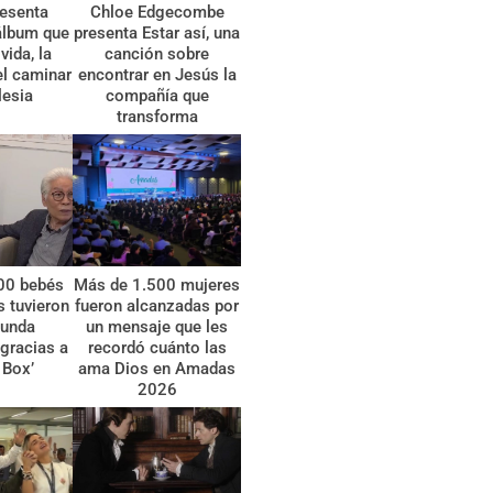
esenta
Chloe Edgecombe
álbum que
presenta Estar así, una
vida, la
canción sobre
el caminar
encontrar en Jesús la
lesia
compañía que
transforma
00 bebés
Más de 1.500 mujeres
 tuvieron
fueron alcanzadas por
gunda
un mensaje que les
gracias a
recordó cuánto las
 Box’
ama Dios en Amadas
2026