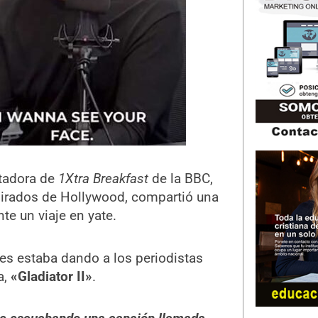
ntadora de
1Xtra Breakfast
de la BBC,
mirados de Hollywood, compartió una
te un viaje en yate.
 les estaba dando a los periodistas
a,
«Gladiator II»
.