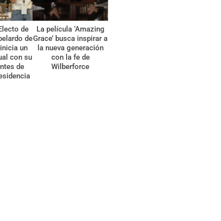
Electo de
La película ‘Amazing
belardo de
Grace’ busca inspirar a
 inicia un
la nueva generación
tual con su
con la fe de
ntes de
Wilberforce
esidencia