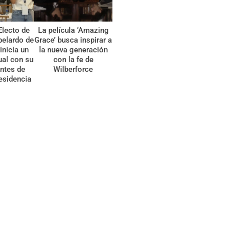
Electo de
La película ‘Amazing
belardo de
Grace’ busca inspirar a
 inicia un
la nueva generación
tual con su
con la fe de
ntes de
Wilberforce
esidencia