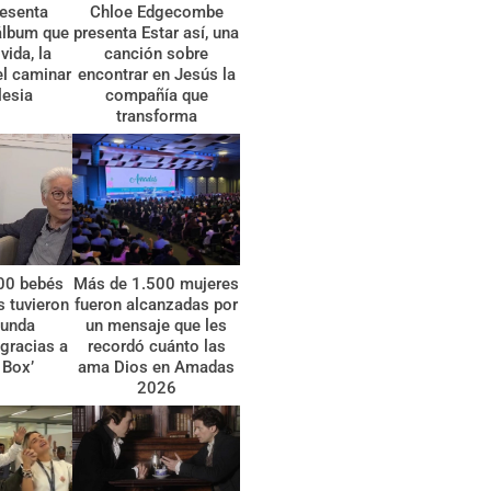
esenta
Chloe Edgecombe
álbum que
presenta Estar así, una
vida, la
canción sobre
el caminar
encontrar en Jesús la
lesia
compañía que
transforma
00 bebés
Más de 1.500 mujeres
 tuvieron
fueron alcanzadas por
gunda
un mensaje que les
gracias a
recordó cuánto las
 Box’
ama Dios en Amadas
2026