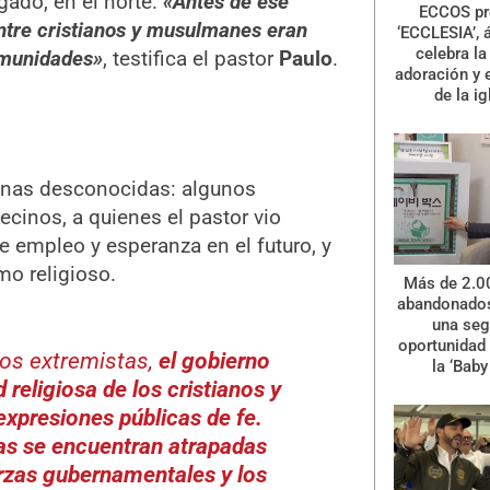
gado, en el norte.
«Antes de ese
ECCOS pr
entre cristianos y musulmanes eran
‘ECCLESIA’, 
celebra la 
omunidades»
, testifica el pastor
Paulo
.
adoración y 
de la ig
onas desconocidas: algunos
ecinos, a quienes el pastor vio
 empleo y esperanza en el futuro, y
mo religioso.
Más de 2.0
abandonados
una se
oportunidad 
pos extremistas,
el gobierno
la ‘Baby
religiosa de los cristianos y
 expresiones públicas de fe.
s se encuentran atrapadas
erzas gubernamentales y los