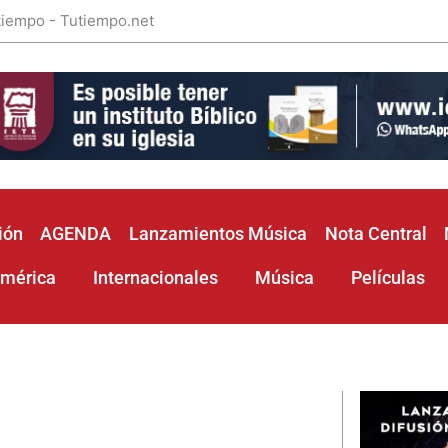
 tiempo - Tutiempo.net
ión
AGENDA
Lanzamientos Música
Nota Central
américa
Internacionales
Música
Películas