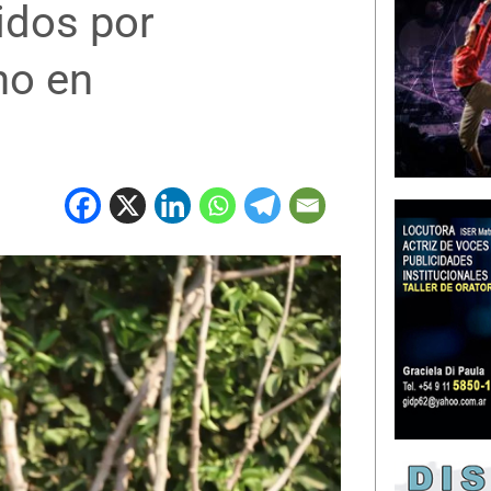
idos por
no en