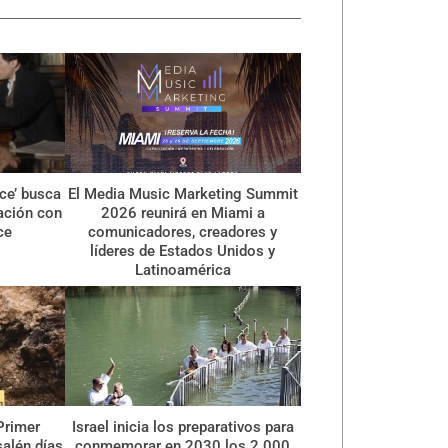
ce’ busca
El Media Music Marketing Summit
ración con
2026 reunirá en Miami a
ce
comunicadores, creadores y
líderes de Estados Unidos y
Latinoamérica
Primer
Israel inicia los preparativos para
alén días
conmemorar en 2030 los 2.000