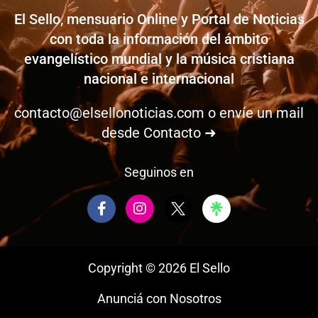
El Sello, mensuario Online y Portal de Noticias
con toda la información del ámbito
evangelístico mundial y la música cristiana
nacional e internacional
contacto@elsellonoticias.com
o envíe un mail
desde
Contacto ➜
Seguinos en
F
I
a
n
c
s
e
t
b
a
Copyright © 2026 El Sello
o
g
o
r
Anunciá con Nosotros
k
a
-
m