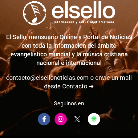
El Sello, mensuario Online y Portal de Noticias
con toda la información del ámbito
evangelístico mundial y la música cristiana
nacional e internacional
contacto@elsellonoticias.com
o envíe un mail
desde
Contacto ➜
Seguinos en
F
I
a
n
c
s
e
t