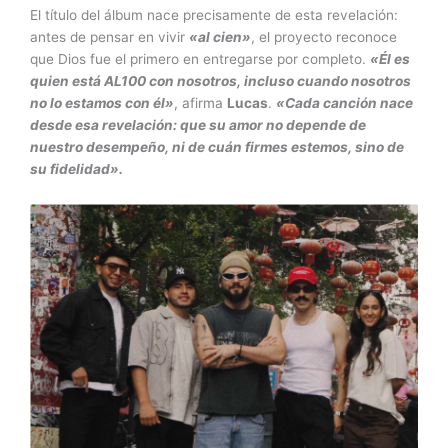
El título del álbum nace precisamente de esta revelación:
antes de pensar en vivir
«al cien»
, el proyecto reconoce
que Dios fue el primero en entregarse por completo.
«Él es
quien está AL100 con nosotros, incluso cuando nosotros
no lo estamos con él»
, afirma
Lucas
.
«Cada canción nace
desde esa revelación: que su amor no depende de
nuestro desempeño, ni de cuán firmes estemos, sino de
su fidelidad».