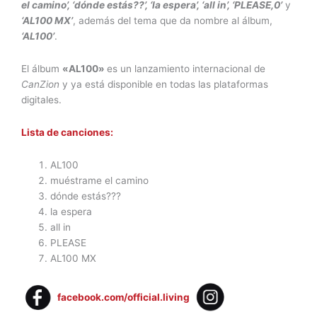
el camino’, ‘dónde estás??’, ‘la espera’, ‘all in’, ‘PLEASE,0’
y
‘AL100 MX’
, además del tema que da nombre al álbum,
‘AL100’
.
El álbum
«
AL100
»
es un lanzamiento internacional de
CanZion
y ya está disponible en todas las plataformas
digitales.
Lista de canciones:
AL100
muéstrame el camino
dónde estás???
la espera
all in
PLEASE
AL100 MX
facebook.com/official.living