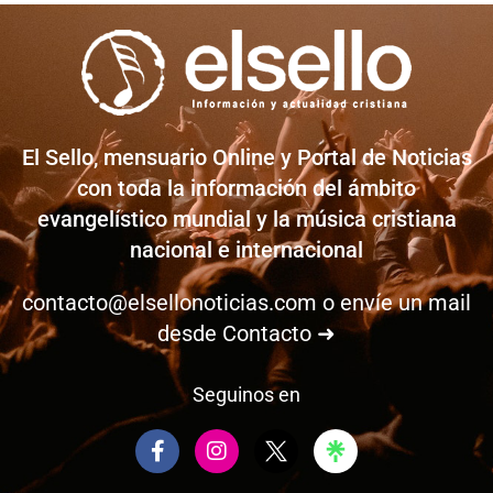
El Sello, mensuario Online y Portal de Noticias
con toda la información del ámbito
evangelístico mundial y la música cristiana
nacional e internacional
contacto@elsellonoticias.com
o envíe un mail
desde
Contacto ➜
Seguinos en
F
I
a
n
c
s