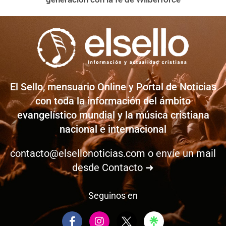
El Sello, mensuario Online y Portal de Noticias
con toda la información del ámbito
evangelístico mundial y la música cristiana
nacional e internacional
contacto@elsellonoticias.com
o envíe un mail
desde
Contacto ➜
Seguinos en
F
I