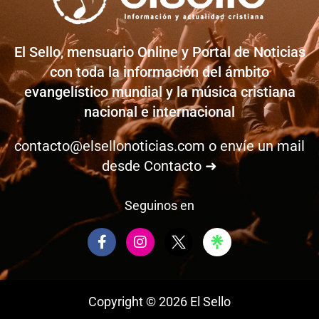
El Sello, mensuario Online y Portal de Noticias
con toda la información del ámbito
evangelístico mundial y la música cristiana
nacional e internacional
contacto@elsellonoticias.com
o envíe un mail
desde
Contacto ➜
Seguinos en
F
I
a
n
c
s
e
t
b
a
Copyright © 2026 El Sello
o
g