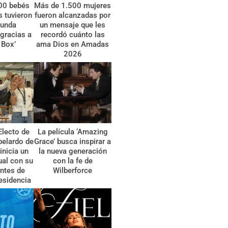
00 bebés
Más de 1.500 mujeres
 tuvieron
fueron alcanzadas por
gunda
un mensaje que les
gracias a
recordó cuánto las
 Box’
ama Dios en Amadas
2026
Electo de
La película ‘Amazing
belardo de
Grace’ busca inspirar a
 inicia un
la nueva generación
tual con su
con la fe de
ntes de
Wilberforce
esidencia