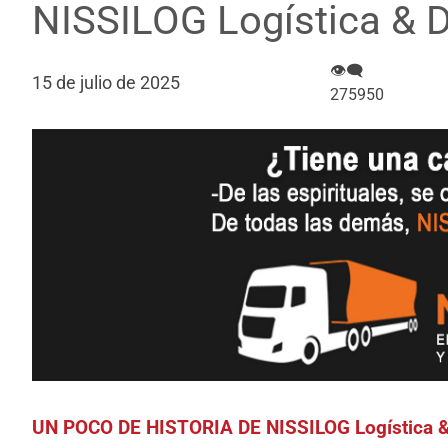
NISSILOG Logística & D
👁‍🗨
15 de julio de 2025
275950
UN POCO DE HISTORIA DE NISSILOG Logística & 