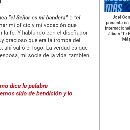
g
.
fica
“el Señor es mi bandera”
o
“
el
Joel Con
presenta en 
nar mi oficio y mi vocación que
internaciona
on la fe. Y hablando con el diseñador
álbum ‘Te 
Más
y gracioso que era la trompa del
 ahí salió el logo. La verdad es que
 esposa, mi socia de la vida, también
mo dice la palabra
emos sido de bendición y lo