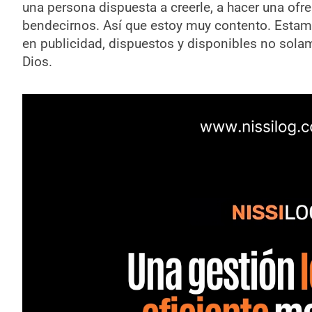
una persona dispuesta a creerle, a hacer una ofr
bendecirnos. Así que estoy muy contento. Estamo
en publicidad, dispuestos y disponibles no solam
Dios.