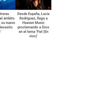
treras
Desde España, Lucía
el ámbito
Rodríguez, llega a
l su nuevo
Heaven Music
Necesito
proclamando a Dios
’
en el tema ‘Fiel (En
vivo)’