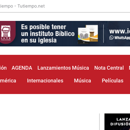
 tiempo - Tutiempo.net
ión
AGENDA
Lanzamientos Música
Nota Central
américa
Internacionales
Música
Películas