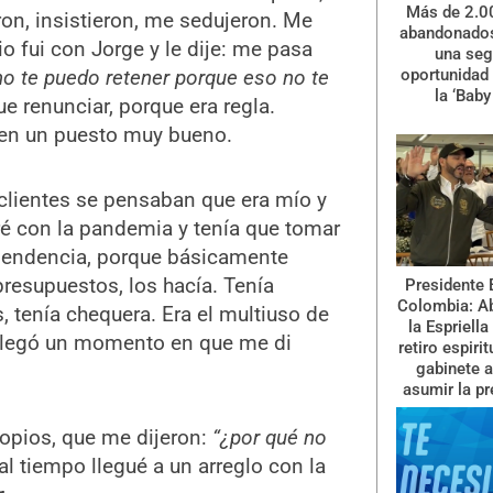
Más de 2.0
on, insistieron, me sedujeron. Me
abandonados
io fui con Jorge y le dije: me pasa
una se
no te puedo retener porque eso no te
oportunidad 
la ‘Baby
ue renunciar, porque era regla.
 en un puesto muy bueno.
 clientes se pensaban que era mío y
é con la pandemia y tenía que tomar
dependencia, porque básicamente
presupuestos, los hacía. Tenía
Presidente 
Colombia: A
, tenía chequera. Era el multiuso de
la Espriella
y llegó un momento en que me di
retiro espiri
gabinete a
asumir la pr
ropios, que me dijeron:
“¿por qué no
l tiempo llegué a un arreglo con la