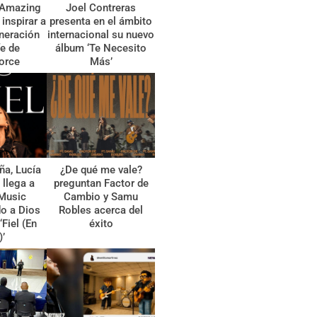
 ‘Amazing
Joel Contreras
inspirar a
presenta en el ámbito
neración
internacional su nuevo
fe de
álbum ‘Te Necesito
orce
Más’
a, Lucía
¿De qué me vale?
 llega a
preguntan Factor de
Music
Cambio y Samu
o a Dios
Robles acerca del
‘Fiel (En
éxito
)’