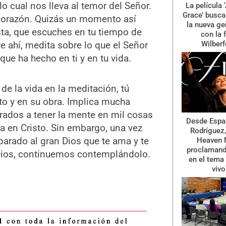
cual nos lleva al temor del Señor.
La película
Grace’ busca 
 corazón. Quizás un momento así
la nueva ge
a, que escuches en tu tiempo de
con la 
De ahí, medita sobre lo que el Señor
Wilberf
que ha hecho en ti y en tu vida.
de la vida en la meditación, tú
to y en su obra. Implica mucha
ados a tener la mente en mil cosas
Desde Españ
rla en Cristo. Sin embargo, una vez
Rodríguez,
arado al gran Dios que te ama y te
Heaven 
proclamand
Dios, continuemos contemplándolo.
en el tema 
vivo