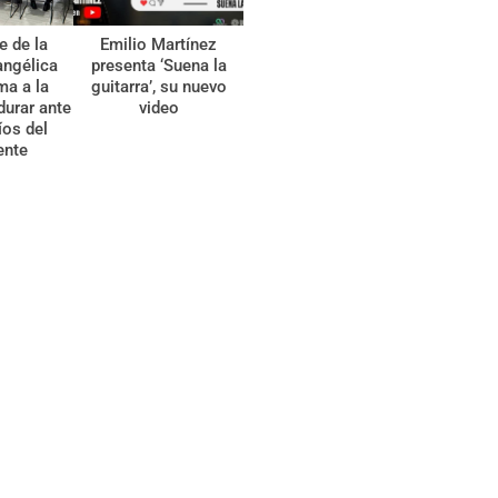
e de la
Emilio Martínez
angélica
presenta ‘Suena la
ma a la
guitarra’, su nuevo
durar ante
video
íos del
ente