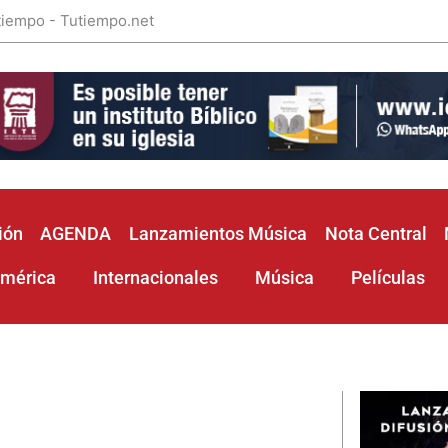
 tiempo - Tutiempo.net
ión
AGENDA
Lanzamientos Música
Nota Central
américa
Internacionales
Música
Películas