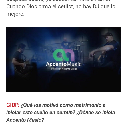
Cuando Dios arma el setlist, no hay DJ que lo
mejore.
GIDP.
¿
Qu
é
los motivó como matrimonio a
iniciar este sueño en comú
n?
¿Dó
nde se inicia
Accento Music?