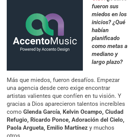
fueron sus
miedos en los
inicios? ¿
Qu
é
hab
ían
planificado
como metas a
mediano y
largo plazo?
Más que miedos, fueron desafíos. Empezar
una agencia desde cero exige encontrar
artistas valientes que confíen en tu visión. Y
gracias a Dios aparecieron talentos increíbles
como
Glenda Garc
ía
,
Kelvin Ocampo, Ciudad
Refugio, Ricardo Ponce, Adoració
n del Cielo
,
Paola Argueta, Emilio Martínez
y muchos
otros.