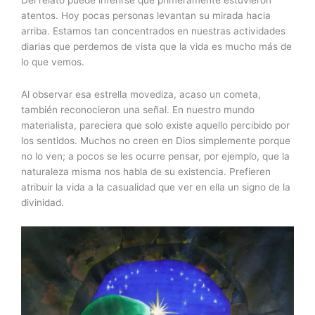
atentos. Hoy pocas personas levantan su mirada hacia
arriba. Estamos tan concentrados en nuestras actividades
diarias que perdemos de vista que la vida es mucho más de
lo que vemos.
Al observar esa estrella movediza, acaso un cometa,
también reconocieron una señal. En nuestro mundo
materialista, pareciera que solo existe aquello percibido por
los sentidos. Muchos no creen en Dios simplemente porque
no lo ven; a pocos se les ocurre pensar, por ejemplo, que la
naturaleza misma nos habla de su existencia. Prefieren
atribuir la vida a la casualidad que ver en ella un signo de la
divinidad.