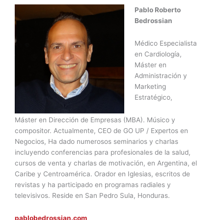
Pablo Roberto
Bedrossian
Médico Especialista
en Cardiología,
Máster en
Administración y
Marketing
Estratégico,
Máster en Dirección de Empresas (MBA). Músico y
compositor. Actualmente, CEO de GO UP / Expertos en
Negocios, Ha dado numerosos seminarios y charlas
incluyendo conferencias para profesionales de la salud,
cursos de venta y charlas de motivación, en Argentina, el
Caribe y Centroamérica. Orador en Iglesias, escritos de
revistas y ha participado en programas radiales y
televisivos. Reside en San Pedro Sula, Honduras.
pablobedrossian.com