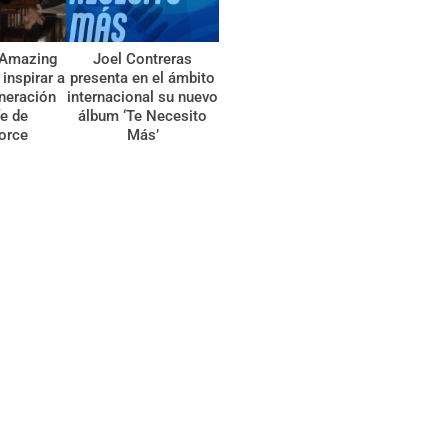
 ‘Amazing
Joel Contreras
inspirar a
presenta en el ámbito
neración
internacional su nuevo
fe de
álbum ‘Te Necesito
orce
Más’