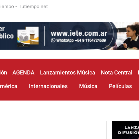
 tiempo - Tutiempo.net
ión
AGENDA
Lanzamientos Música
Nota Central
américa
Internacionales
Música
Películas