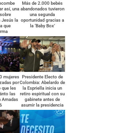
gecombe
Más de 2.000 bebés
r así, una
abandonados tuvieron
 sobre
una segunda
 Jesús la
oportunidad gracias a
a que
la ‘Baby Box’
orma
0 mujeres
Presidente Electo de
zadas por
Colombia: Abelardo de
 que les
la Espriella inicia un
ánto las
retiro espiritual con su
n Amadas
gabinete antes de
6
asumir la presidencia