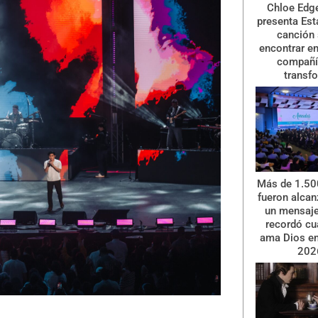
Chloe Ed
presenta Esta
canción
encontrar en
compañí
transf
Más de 1.50
fueron alcan
un mensaje
recordó cu
ama Dios e
202