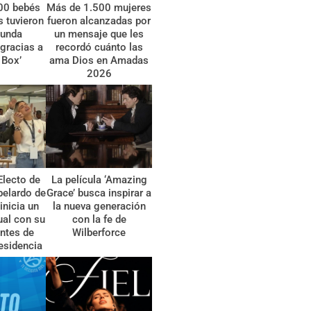
00 bebés
Más de 1.500 mujeres
 tuvieron
fueron alcanzadas por
gunda
un mensaje que les
gracias a
recordó cuánto las
 Box’
ama Dios en Amadas
2026
Electo de
La película ‘Amazing
belardo de
Grace’ busca inspirar a
 inicia un
la nueva generación
tual con su
con la fe de
ntes de
Wilberforce
esidencia