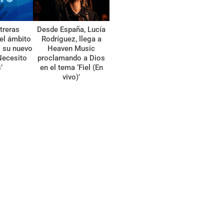
treras
Desde España, Lucía
el ámbito
Rodríguez, llega a
l su nuevo
Heaven Music
Necesito
proclamando a Dios
’
en el tema ‘Fiel (En
vivo)’