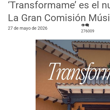
‘Transformame’ es el n
La Gran Comisión Mús
👁‍🗨
27 de mayo de 2026
276009