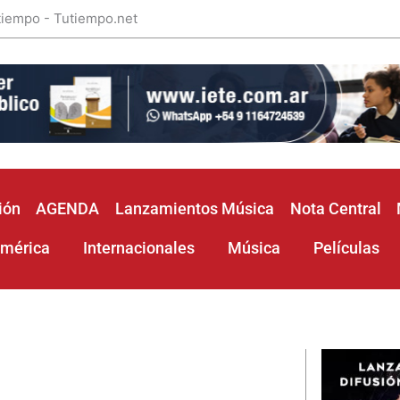
 tiempo - Tutiempo.net
ión
AGENDA
Lanzamientos Música
Nota Central
américa
Internacionales
Música
Películas