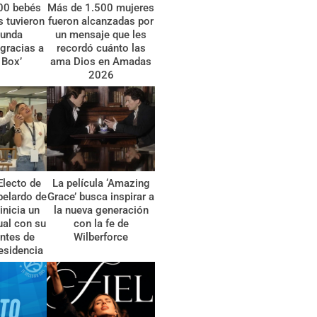
00 bebés
Más de 1.500 mujeres
 tuvieron
fueron alcanzadas por
gunda
un mensaje que les
gracias a
recordó cuánto las
 Box’
ama Dios en Amadas
2026
Electo de
La película ‘Amazing
belardo de
Grace’ busca inspirar a
 inicia un
la nueva generación
tual con su
con la fe de
ntes de
Wilberforce
esidencia