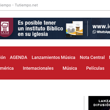
 tiempo - Tutiempo.net
ión
AGENDA
Lanzamientos Música
Nota Central
américa
Internacionales
Música
Películas