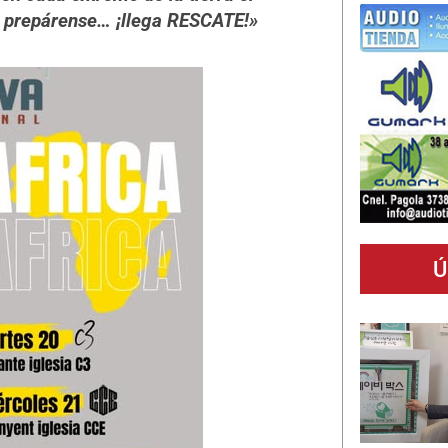
a, prepárense… ¡llega RESCATE!»
Ú