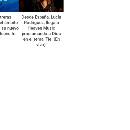
treras
Desde España, Lucía
el ámbito
Rodríguez, llega a
l su nuevo
Heaven Music
Necesito
proclamando a Dios
’
en el tema ‘Fiel (En
vivo)’