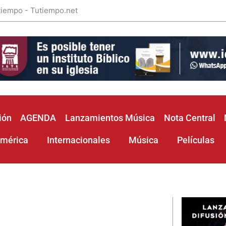
 tiempo - Tutiempo.net
ión
AGENDA
Lanzamientos Música
Nota Central
américa
Internacionales
Música
Películas