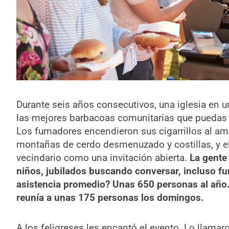
Durante seis años consecutivos, una iglesia en 
las mejores barbacoas comunitarias que puedas i
Los fumadores encendieron sus cigarrillos al ama
montañas de cerdo desmenuzado y costillas, y el
vecindario como una invitación abierta.
La gente 
niños, jubilados buscando conversar, incluso fu
asistencia promedio? Unas 650 personas al año.
reunía a unas 175 personas los domingos.
A los feligreses les encantó el evento. Lo llama