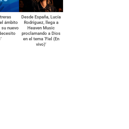
treras
Desde España, Lucía
el ámbito
Rodríguez, llega a
l su nuevo
Heaven Music
Necesito
proclamando a Dios
’
en el tema ‘Fiel (En
vivo)’