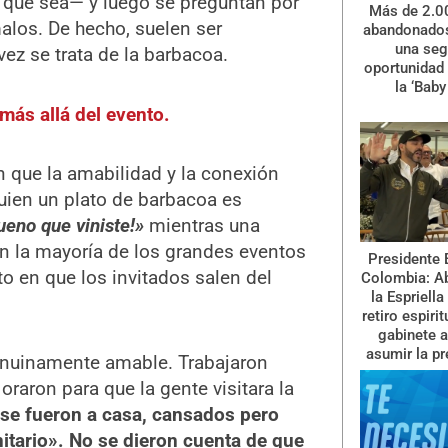
o que sea— y luego se preguntan por
Más de 2.0
alos. De hecho, suelen ser
abandonados
una se
ez se trata de la barbacoa.
oportunidad 
la ‘Baby
más allá del evento.
 que la amabilidad y la conexión
guien un plato de barbacoa es
ueno que viniste!»
mientras una
En la mayoría de los grandes eventos
Presidente 
to en que los invitados salen del
Colombia: A
la Espriella
retiro espiri
gabinete a
asumir la pr
genuinamente amable. Trabajaron
raron para que la gente visitara la
se fueron a casa, cansados ​​pero
tario». No se dieron cuenta de que