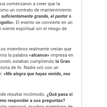
ia comenzaron a creer que la
 como un contrato de mantenimiento.
 suficientemente grande, el pastor o
ngelio»
. El evento se convierte en un
siente espiritual sin el riesgo de
 Los miembros realmente creían que
enía la palabra
«alcance»
impresa en
 sonreír, estaban cumpliendo
la Gran
toria de fe. Nadie oró con un
e:
«
Me alegra que hayas venido, nos
uede resultar incómodo.
¿Qué pasa si
cómo responder a sus preguntas?
zación personal, muchos miembros de