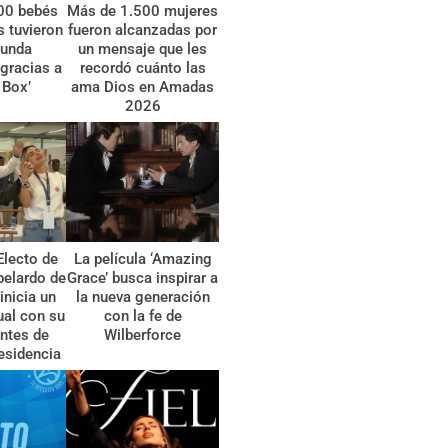
00 bebés
Más de 1.500 mujeres
 tuvieron
fueron alcanzadas por
gunda
un mensaje que les
gracias a
recordó cuánto las
 Box’
ama Dios en Amadas
2026
Electo de
La película ‘Amazing
belardo de
Grace’ busca inspirar a
 inicia un
la nueva generación
tual con su
con la fe de
ntes de
Wilberforce
esidencia