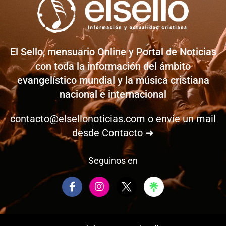
El Sello, mensuario Online y Portal de Noticias
con toda la información del ámbito
evangelístico mundial y la música cristiana
nacional e internacional
contacto@elsellonoticias.com
o envíe un mail
desde
Contacto ➜
Seguinos en
F
I
a
n
c
s
e
t
b
a