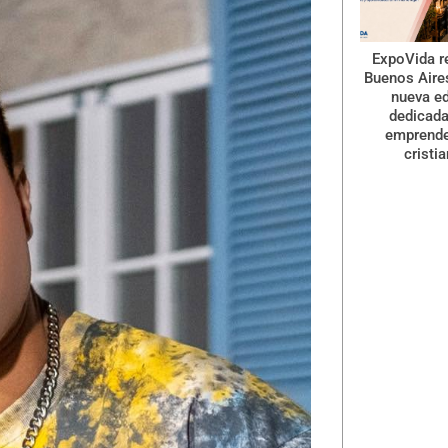
ExpoVida r
Buenos Aire
nueva ed
dedicada
emprend
cristi