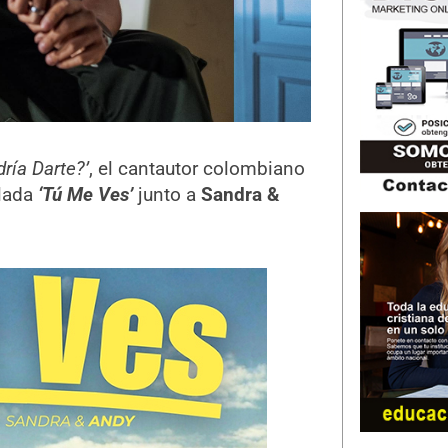
ría Darte?’
, el cantautor colombiano
ulada
‘Tú Me Ves’
junto a
Sandra &