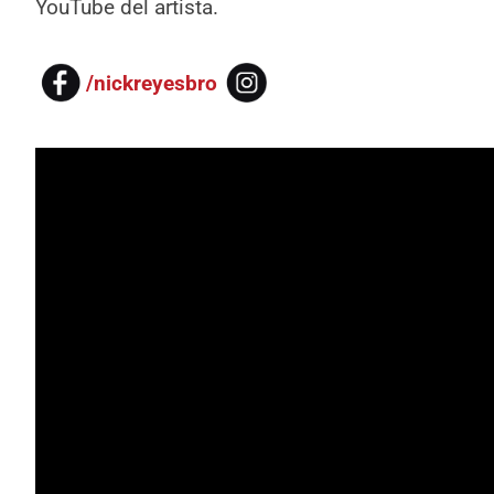
YouTube del artista.
/nickreyesbro