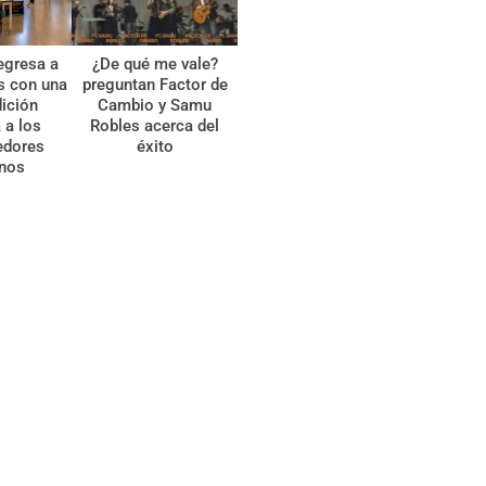
egresa a
¿De qué me vale?
s con una
preguntan Factor de
ición
Cambio y Samu
 a los
Robles acerca del
edores
éxito
anos