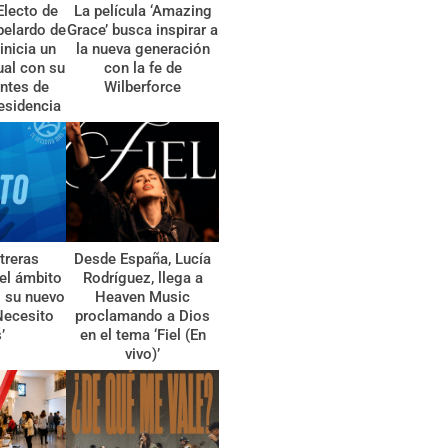
Electo de
La película ‘Amazing
belardo de
Grace’ busca inspirar a
 inicia un
la nueva generación
tual con su
con la fe de
ntes de
Wilberforce
esidencia
treras
Desde España, Lucía
el ámbito
Rodríguez, llega a
l su nuevo
Heaven Music
Necesito
proclamando a Dios
’
en el tema ‘Fiel (En
vivo)’