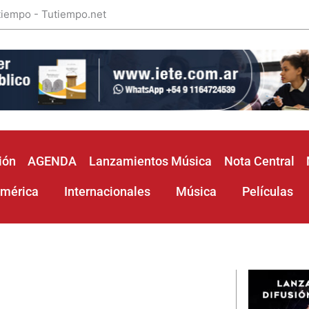
 tiempo - Tutiempo.net
ión
AGENDA
Lanzamientos Música
Nota Central
américa
Internacionales
Música
Películas