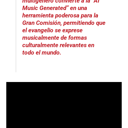
multigénero convierte a la “AI
Music Generated” en una
herramienta poderosa para la
Gran Comisión, permitiendo que
el evangelio se exprese
musicalmente de formas
culturalmente relevantes en
todo el mundo.