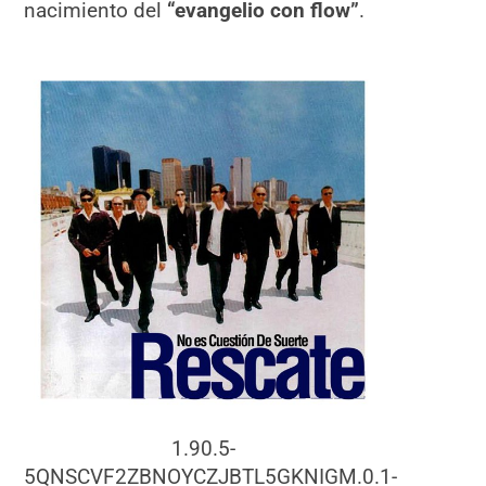
nacimiento del
“evangelio con flow”
.
1.90.5-
5QNSCVF2ZBNOYCZJBTL5GKNIGM.0.1-