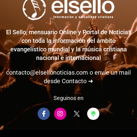
El Sello, mensuario Online y Portal de Noticias
con toda la información del ámbito
evangelístico mundial y la música cristiana
nacional e internacional
contacto@elsellonoticias.com
o envíe un mail
desde
Contacto ➜
Seguinos en
F
I
a
n
c
s
e
t
b
a