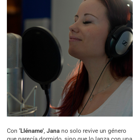
Con
‘Lléname’
,
Jana
no solo revive un género
que parecía dormido, sino que lo lanza con una