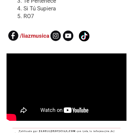
Te Pertenece
Si Tú Supiera
RO7
/liazmusica