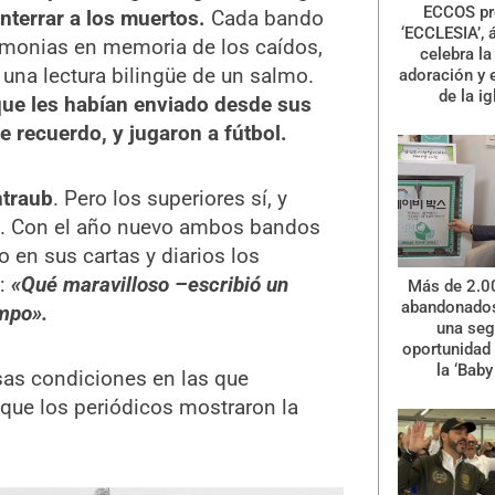
ECCOS pr
nterrar a los muertos.
Cada bando
‘ECCLESIA’, 
remonias en memoria de los caídos,
celebra la 
 una lectura bilingüe de un salmo.
adoración y 
de la ig
que les habían enviado desde sus
 recuerdo, y jugaron a fútbol.
traub
. Pero los superiores sí, y
e. Con el año nuevo ambos bandos
ro en sus cartas y diarios los
a:
«Qué maravilloso –escribió un
Más de 2.0
abandonados
mpo».
una se
oportunidad 
la ‘Baby
sas condiciones en las que
que los periódicos mostraron la