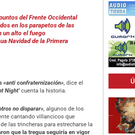
 puntos del Frente Occidental
dos en los parapetos de las
n un alto el fuego
ua Navidad de la Primera
Ú
s «anti confraternización»
, dice el
nt Night’
cuenta la historia.
otros no disparar»
, algunos de los
nte cantando villancicos que
n de las trincheras para estrecharse la
on que la tregua seguiría en vigor