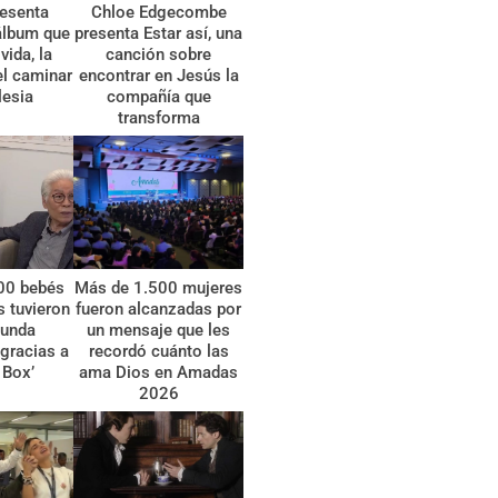
esenta
Chloe Edgecombe
álbum que
presenta Estar así, una
vida, la
canción sobre
el caminar
encontrar en Jesús la
lesia
compañía que
transforma
00 bebés
Más de 1.500 mujeres
 tuvieron
fueron alcanzadas por
gunda
un mensaje que les
gracias a
recordó cuánto las
 Box’
ama Dios en Amadas
2026