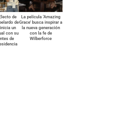
Electo de
La película ‘Amazing
belardo de
Grace’ busca inspirar a
 inicia un
la nueva generación
tual con su
con la fe de
ntes de
Wilberforce
esidencia