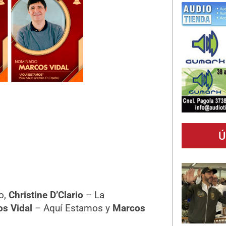
Ú
o,
Christine D’Clario
– La
s Vidal
– Aquí Estamos y
Marcos