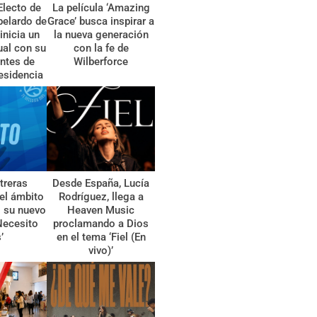
Electo de
La película ‘Amazing
belardo de
Grace’ busca inspirar a
 inicia un
la nueva generación
tual con su
con la fe de
ntes de
Wilberforce
esidencia
treras
Desde España, Lucía
el ámbito
Rodríguez, llega a
l su nuevo
Heaven Music
Necesito
proclamando a Dios
’
en el tema ‘Fiel (En
vivo)’