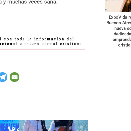
a y muchas veces sana.
ExpoVida r
Buenos Aire
nueva ed
dedicada
emprend
cristi