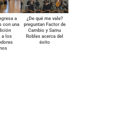
egresa a
¿De qué me vale?
s con una
preguntan Factor de
ición
Cambio y Samu
 a los
Robles acerca del
edores
éxito
anos