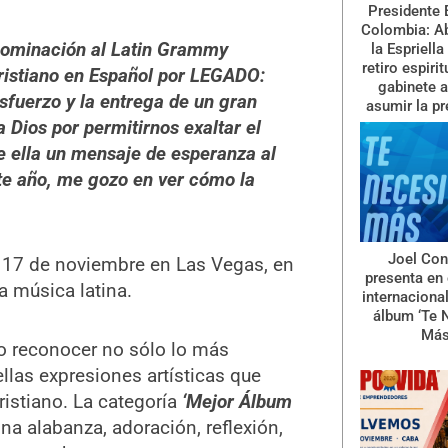
Presidente 
Colombia: A
nominación al Latin Grammy
la Espriella
retiro espiri
istiano en Español por LEGADO:
gabinete a
sfuerzo y la entrega de un gran
asumir la pr
 Dios por permitirnos exaltar el
e ella un mensaje de esperanza al
te año, me gozo en ver cómo la
Joel Con
o 17 de noviembre en Las Vegas, en
presenta en 
la música latina.
internaciona
álbum ‘Te 
Más
 reconocer no sólo lo más
llas expresiones artísticas que
cristiano. La categoría
‘Mejor Álbum
na alabanza, adoración, reflexión,