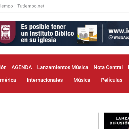
 tiempo - Tutiempo.net
ión
AGENDA
Lanzamientos Música
Nota Central
américa
Internacionales
Música
Películas