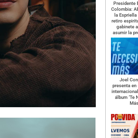
Presidente 
Colombia: A
la Espriella
retiro espiri
gabinete a
asumir la pr
Joel Con
presenta en 
internaciona
álbum ‘Te 
Más