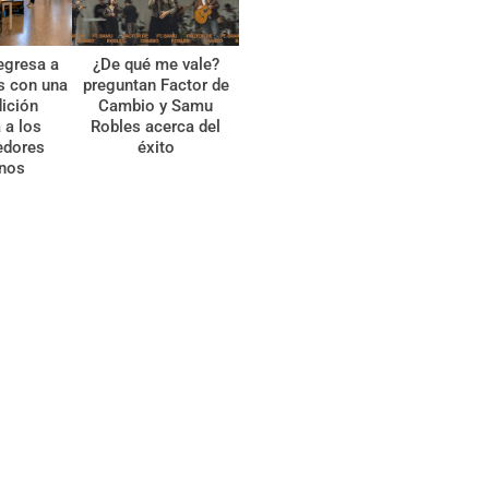
egresa a
¿De qué me vale?
s con una
preguntan Factor de
ición
Cambio y Samu
 a los
Robles acerca del
edores
éxito
anos