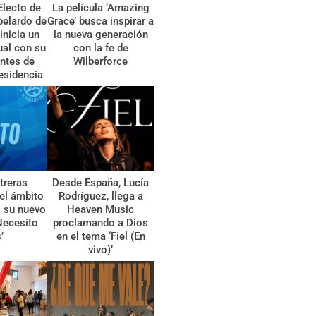
Electo de
La película ‘Amazing
belardo de
Grace’ busca inspirar a
 inicia un
la nueva generación
tual con su
con la fe de
ntes de
Wilberforce
esidencia
treras
Desde España, Lucía
el ámbito
Rodríguez, llega a
l su nuevo
Heaven Music
Necesito
proclamando a Dios
’
en el tema ‘Fiel (En
vivo)’