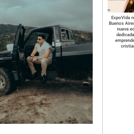
ExpoVida r
Buenos Aire
nueva ed
dedicada
emprend
cristi