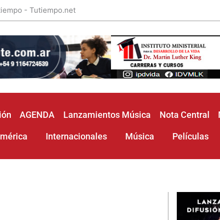
 tiempo - Tutiempo.net
ión
AGENDA
Lanzamientos Música
Nota Central
américa
Internacionales
Música
Películas