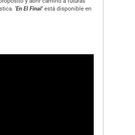
opósito y abrir camino a futuras
stica.
‘En El Final’
está disponible en