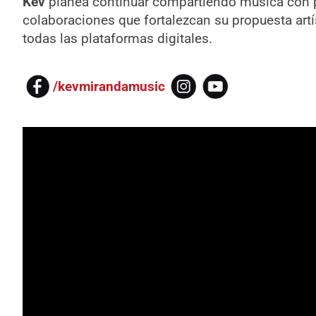
Kev
planea continuar compartiendo música con pr
colaboraciones que fortalezcan su propuesta artí
todas las plataformas digitales.
/kevmirandamusic