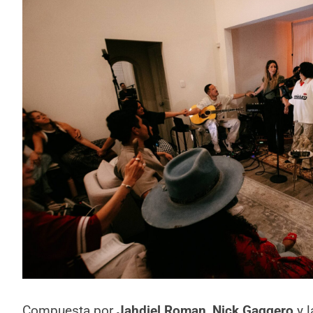
Compuesta por
Jahdiel Roman
,
Nick Gaggero
y l