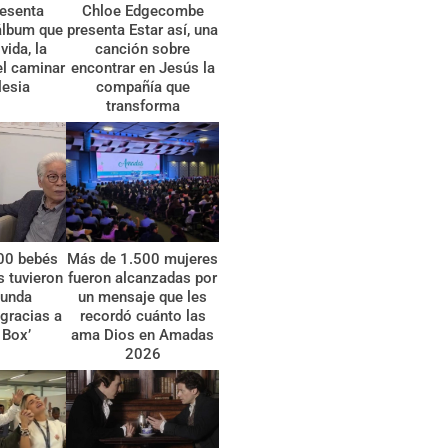
esenta
Chloe Edgecombe
álbum que
presenta Estar así, una
vida, la
canción sobre
el caminar
encontrar en Jesús la
lesia
compañía que
transforma
00 bebés
Más de 1.500 mujeres
 tuvieron
fueron alcanzadas por
gunda
un mensaje que les
gracias a
recordó cuánto las
 Box’
ama Dios en Amadas
2026