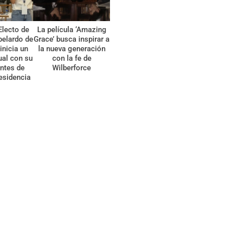
Electo de
La película ‘Amazing
belardo de
Grace’ busca inspirar a
 inicia un
la nueva generación
tual con su
con la fe de
ntes de
Wilberforce
esidencia