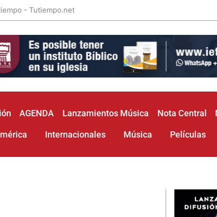
 tiempo - Tutiempo.net
ión
AGENDA
Lanzamientos Música
Nota Central
américa
Internacionales
Música
Películas