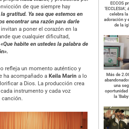
ECCOS pr
onvicción de que siempre hay
‘ECCLESIA’, 
la gratitud. Ya sea que estemos en
celebra la 
adoración y 
s encontrar una razón para darle
de la ig
 invitan a poner el corazón en la
nde que cualquier dificultad,
:
«Que habite en ustedes la palabra de
ón».
llo refleja un momento auténtico y
Más de 2.0
que ha acompañado a
Keila Marin
a lo
abandonados
orificar a Dios. La producción crea
una se
 cada instrumento y cada voz
oportunidad 
la ‘Baby
a canción.