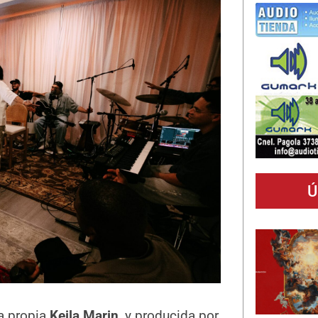
Ú
a propia
Keila Marin
, y producida por