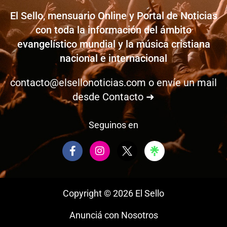
El Sello, mensuario Online y Portal de Noticias
con toda la información del ámbito
evangelístico mundial y la música cristiana
nacional e internacional
contacto@elsellonoticias.com
o envíe un mail
desde
Contacto ➜
Seguinos en
F
I
a
n
c
s
e
t
b
a
Copyright © 2026 El Sello
o
g
o
r
Anunciá con Nosotros
k
a
-
m