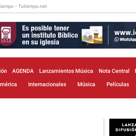
 tiempo - Tutiempo.net
ión
AGENDA
Lanzamientos Música
Nota Central
américa
Internacionales
Música
Películas