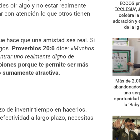
ECCOS pr
des oír algo y no estar realmente
‘ECCLESIA’, 
 con atención lo que otros tienen
celebra la 
adoración y 
de la ig
e hace que una amistad sea real. Si
igos.
Proverbios 20:6
dice:
«Muchos
ontrar uno realmente digno de
aciones porque te permite ser más
s sumamente atractiva.
Más de 2.0
abandonados
una se
oportunidad 
la ‘Baby
 de invertir tiempo en hacerlos.
 efectividad a largo plazo, necesitas