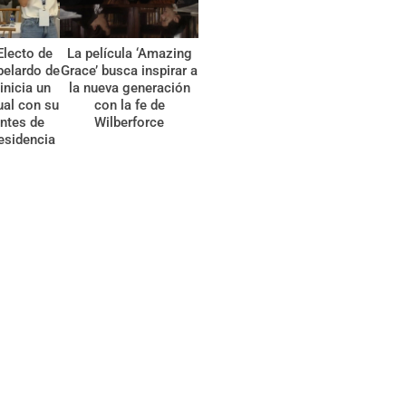
Electo de
La película ‘Amazing
belardo de
Grace’ busca inspirar a
 inicia un
la nueva generación
tual con su
con la fe de
ntes de
Wilberforce
esidencia