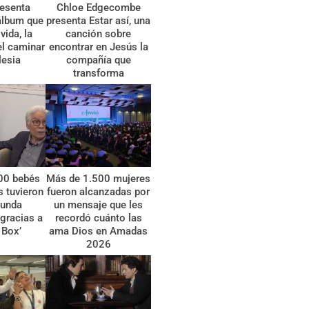
esenta
Chloe Edgecombe
álbum que
presenta Estar así, una
vida, la
canción sobre
el caminar
encontrar en Jesús la
lesia
compañía que
transforma
00 bebés
Más de 1.500 mujeres
 tuvieron
fueron alcanzadas por
gunda
un mensaje que les
gracias a
recordó cuánto las
 Box’
ama Dios en Amadas
2026