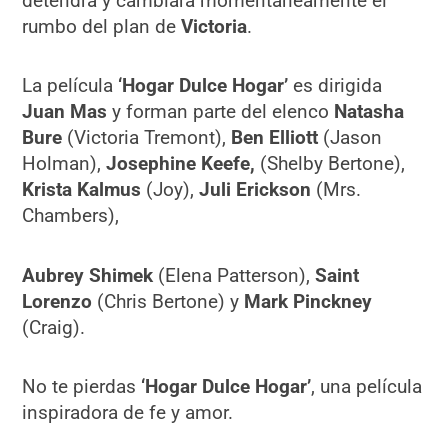
detendrá y cambiará momentáneamente el
rumbo del plan de
Victoria
.
La película
‘Hogar Dulce Hogar’
es dirigida
Juan Mas
y forman parte del elenco
Natasha
Bure
(Victoria Tremont),
Ben Elliott
(Jason
Holman),
Josephine Keefe,
(Shelby Bertone),
Krista Kalmus
(Joy),
Juli Erickson
(Mrs.
Chambers),
Aubrey Shimek
(Elena Patterson),
Saint
Lorenzo
(Chris Bertone) y
Mark Pinckney
(Craig).
No te pierdas
‘Hogar Dulce Hogar’
, una película
inspiradora de fe y amor.