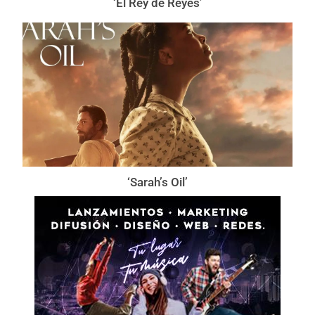
‘El Rey de Reyes’
‘Sarah’s Oil’