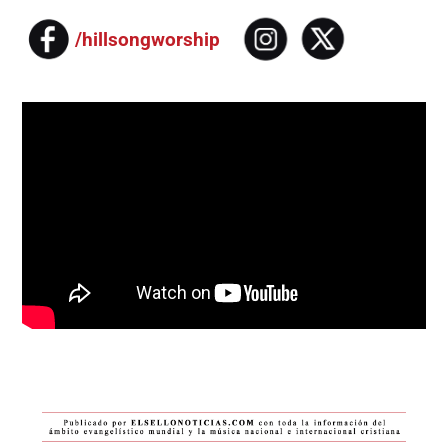
/hillsongworship