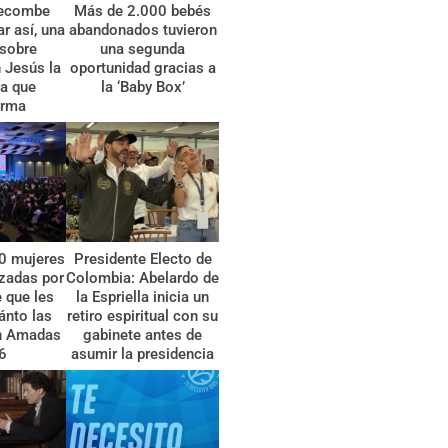
gecombe
Más de 2.000 bebés
r así, una
abandonados tuvieron
 sobre
una segunda
 Jesús la
oportunidad gracias a
a que
la ‘Baby Box’
orma
0 mujeres
Presidente Electo de
zadas por
Colombia: Abelardo de
 que les
la Espriella inicia un
ánto las
retiro espiritual con su
n Amadas
gabinete antes de
6
asumir la presidencia