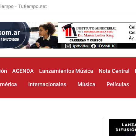
 tiempo - Tutiempo.net
ión
AGENDA
Lanzamientos Música
Nota Central
américa
Internacionales
Música
Películas