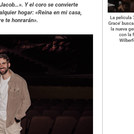
Jacob…». Y el coro se convierte
lquier hogar: «Reina en mi casa,
La película
e te honrarán».
Grace’ busca 
la nueva ge
con la 
Wilberf