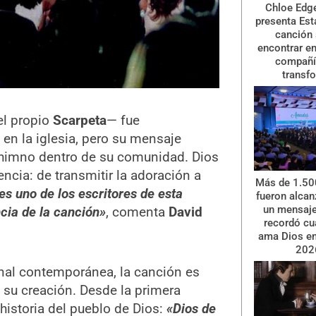
Chloe Ed
presenta Esta
canción
encontrar en
compañí
transf
el propio
Scarpeta
— fue
en la iglesia, pero su mensaje
 himno dentro de su comunidad. Dios
ncia: de transmitir la adoración a
Más de 1.50
es uno de los escritores de esta
fueron alcan
un mensaje
cia de la canción»
, comenta
David
recordó cu
ama Dios e
202
nal contemporánea, la canción es
ó su creación. Desde la primera
historia del pueblo de Dios:
«Dios de