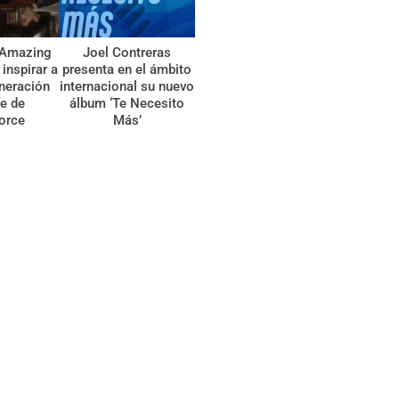
 ‘Amazing
Joel Contreras
inspirar a
presenta en el ámbito
neración
internacional su nuevo
fe de
álbum ‘Te Necesito
orce
Más’