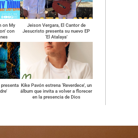
n on My
Jeison Vergara, El Cantor de
ion’ con
Jesucristo presenta su nuevo EP
ones
‘El Atalaya’
 presenta
Kike Pavón estrena ‘Reverdece’, un
dre’
álbum que invita a volver a florecer
en la presencia de Dios