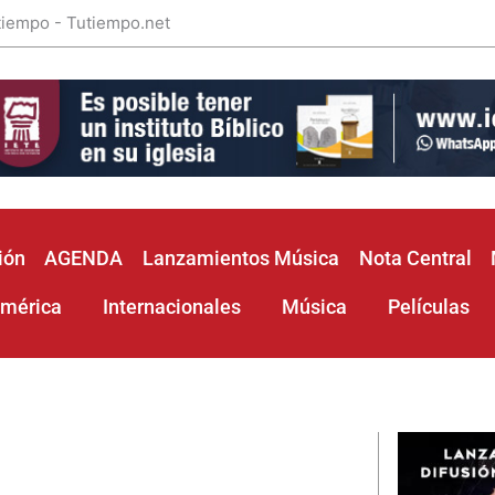
 tiempo - Tutiempo.net
ión
AGENDA
Lanzamientos Música
Nota Central
américa
Internacionales
Música
Películas