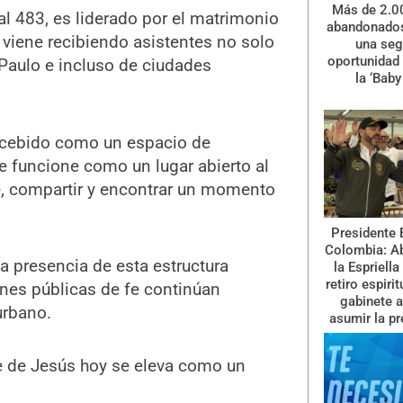
Más de 2.0
l 483, es liderado por el matrimonio
abandonados
a viene recibiendo asistentes no solo
una se
oportunidad 
 Paulo e incluso de ciudades
la ‘Baby
ncebido como un espacio de
e funcione como un lugar abierto al
, compartir y encontrar un momento
Presidente 
Colombia: A
a presencia de esta estructura
la Espriella
retiro espiri
nes públicas de fe continúan
gabinete a
urbano.
asumir la pr
re de Jesús hoy se eleva como un