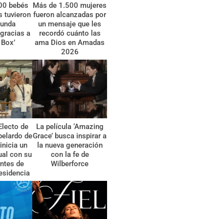
00 bebés
Más de 1.500 mujeres
 tuvieron
fueron alcanzadas por
gunda
un mensaje que les
gracias a
recordó cuánto las
 Box’
ama Dios en Amadas
2026
Electo de
La película ‘Amazing
belardo de
Grace’ busca inspirar a
 inicia un
la nueva generación
tual con su
con la fe de
ntes de
Wilberforce
esidencia