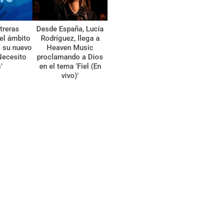
treras
Desde España, Lucía
el ámbito
Rodríguez, llega a
l su nuevo
Heaven Music
Necesito
proclamando a Dios
’
en el tema ‘Fiel (En
vivo)’