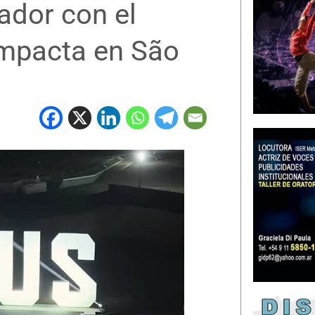
rador con el
mpacta en São