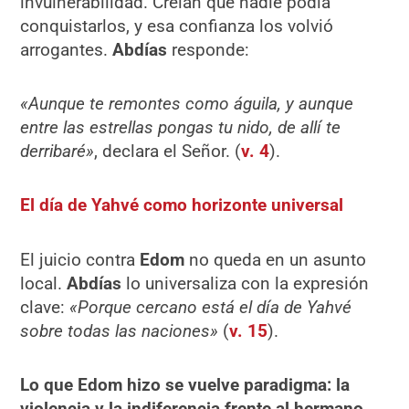
invulnerabilidad. Creían que nadie podía
conquistarlos, y esa confianza los volvió
arrogantes.
Abdías
responde:
«
Aunque te remontes como águila, y aunque
entre las estrellas pongas tu nido, de allí te
derribaré»
, declara el Señor. (
v. 4
).
El día de Yahvé como horizonte universal
El juicio contra
Edom
no queda en un asunto
local.
Abdías
lo universaliza con la expresión
clave:
«
Porque cercano está el día de Yahvé
sobre todas las naciones»
(
v. 15
).
Lo que Edom hizo se vuelve paradigma: la
violencia y la indiferencia frente al hermano