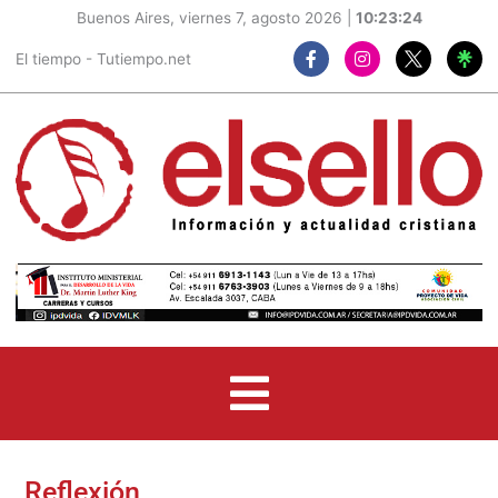
Buenos Aires, viernes 7, agosto 2026 |
10:23:25
F
I
El tiempo - Tutiempo.net
a
n
c
s
e
t
b
a
o
g
o
r
k
a
-
m
f
Reflexión