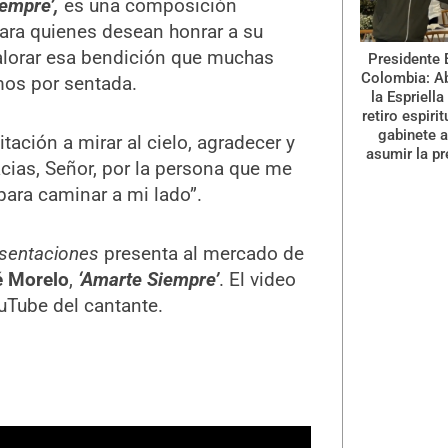
iempre’,
es una composición
para quienes desean honrar a su
valorar esa bendición que muchas
Presidente 
Colombia: A
os por sentada.
la Espriella
retiro espiri
gabinete a
itación a mirar al cielo, agradecer y
asumir la pr
acias, Señor, por la persona que me
para caminar a mi lado”.
esentaciones
presenta al mercado de
 Morelo
,
‘Amarte Siempre’
. El video
ouTube del cantante.