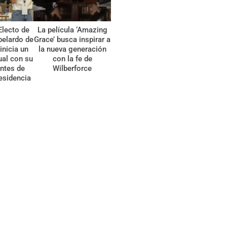
Electo de
La película ‘Amazing
belardo de
Grace’ busca inspirar a
 inicia un
la nueva generación
tual con su
con la fe de
ntes de
Wilberforce
esidencia