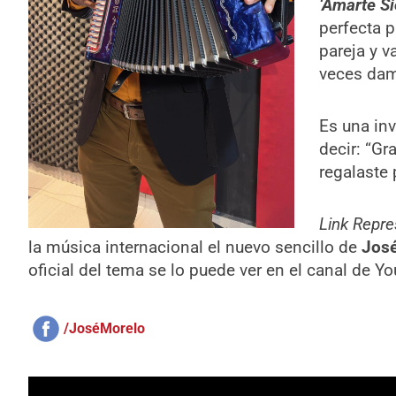
‘Amarte S
perfecta 
pareja y 
veces dam
Es una inv
decir: “Gr
regalaste 
Link Repr
la música internacional el nuevo sencillo de
José
oficial del tema se lo puede ver en el canal de Y
/JoséMorelo