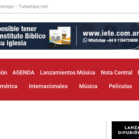
 tiempo - Tutiempo.net
ión
AGENDA
Lanzamientos Música
Nota Central
américa
Internacionales
Música
Películas