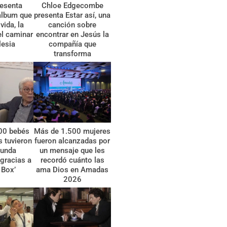
esenta
Chloe Edgecombe
álbum que
presenta Estar así, una
vida, la
canción sobre
el caminar
encontrar en Jesús la
lesia
compañía que
transforma
00 bebés
Más de 1.500 mujeres
 tuvieron
fueron alcanzadas por
gunda
un mensaje que les
gracias a
recordó cuánto las
 Box’
ama Dios en Amadas
2026