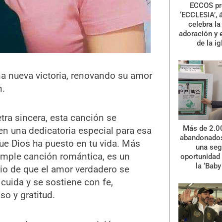
ECCOS pr
‘ECCLESIA’, 
celebra la 
adoración y 
de la ig
a nueva victoria, renovando su amor
n.
tra sincera, esta canción se
Más de 2.0
en una dedicatoria especial para esa
abandonados
ue Dios ha puesto en tu vida. Más
una se
imple canción romántica, es un
oportunidad 
la ‘Baby
rio de que el amor verdadero se
e cuida y se sostiene con fe,
o y gratitud.